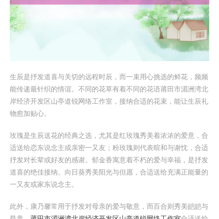
生辰是抒发道喜与关切的远程时辰，而一束用心挑选的鲜花，频频
能传递最针织的情谊。不同的花草有着不同的花语莆田市湄洲湾北
岸经济开发区山亭道锐网络工作室，接纳合适的花束，能让生辰礼
物愈加贴心。
玫瑰是生辰送花的经典之选，尤其是红玫瑰秀美着浓浓的爱意，合
适送给恋东说念主或亲密一又友；粉玫瑰则代表暄和与谢忱，合适
抒发对长辈或好友的感谢。郁金香寓意着不朽的爱与幸福，是抒发
道喜的绝佳接纳。向日葵秀美阳光与但愿，合适送给充满正能量的
一又友或家东说念主。
此外，康乃馨常用于抒发对母亲的爱与敬意，而百合则秀美皑皑与
昂贵，
莆田市湄洲湾北岸经济开发区山亭道锐网络工作室
合适送给