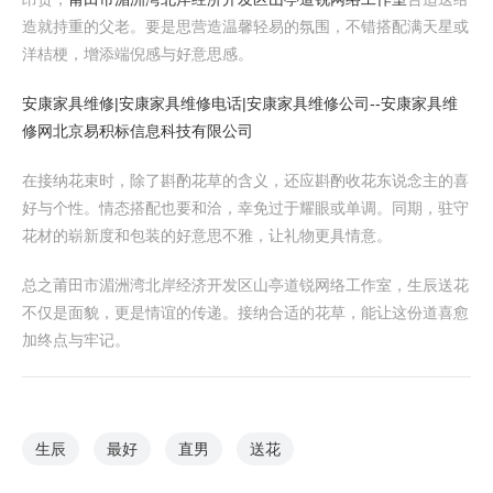
造就持重的父老。要是思营造温馨轻易的氛围，不错搭配满天星或
洋桔梗，增添端倪感与好意思感。
安康家具维修|安康家具维修电话|安康家具维修公司--安康家具维
修网
北京易积标信息科技有限公司
在接纳花束时，除了斟酌花草的含义，还应斟酌收花东说念主的喜
好与个性。情态搭配也要和洽，幸免过于耀眼或单调。同期，驻守
花材的崭新度和包装的好意思不雅，让礼物更具情意。
总之莆田市湄洲湾北岸经济开发区山亭道锐网络工作室，生辰送花
不仅是面貌，更是情谊的传递。接纳合适的花草，能让这份道喜愈
加终点与牢记。
生辰
最好
直男
送花